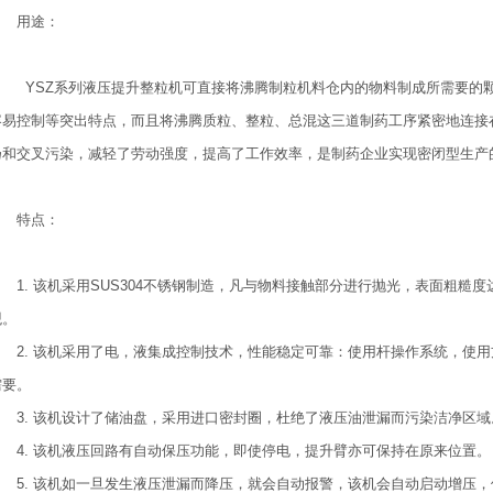
用途：
YSZ系列液压提升整粒机可直接将沸腾制粒机料仓内的物料制成所需要的
容易控制等突出特点，而且将沸腾质粒、整粒、总混这三道制药工序紧密地连接
扬和交叉污染，减轻了劳动强度，提高了工作效率，是制药企业实现密闭型生产
特点：
1. 该机采用SUS304不锈钢制造，凡与物料接触部分进行抛光，表面粗糙度
观。
2. 该机采用了电，液集成控制技术，性能稳定可靠：使用杆操作系统，使
需要。
3. 该机设计了储油盘，采用进口密封圈，杜绝了液压油泄漏而污染洁净区域
4. 该机液压回路有自动保压功能，即使停电，提升臂亦可保持在原来位置。
5. 该机如一旦发生液压泄漏而降压，就会自动报警，该机会自动启动增压