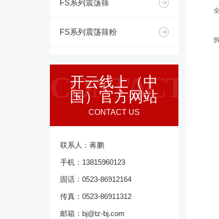
FS系列震荡筛
FS系列震荡筛粉
CONTACT
开云线上（中
国）官方网站
CONTACT US
联系人：蒋鹏
手机：13815960123
固话：0523-86912164
传真：0523-86911312
邮箱：bj@tz-bj.com