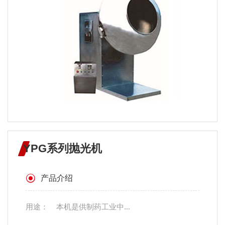
YPG系列抛光机
产品介绍
用途： 本机是供制药工业中...