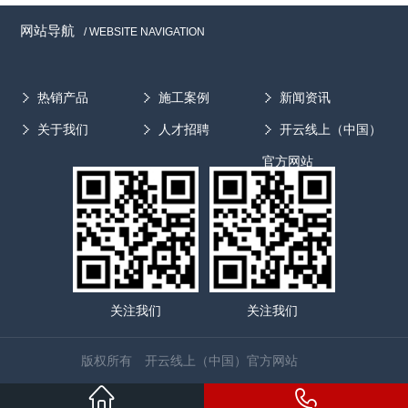
网站导航
/ WEBSITE NAVIGATION
热销产品
施工案例
新闻资讯
关于我们
人才招聘
开云线上（中国）
官方网站
关注我们
关注我们
版权所有 开云线上（中国）官方网站