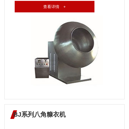
查看详情 +
BJ系列八角糠衣机