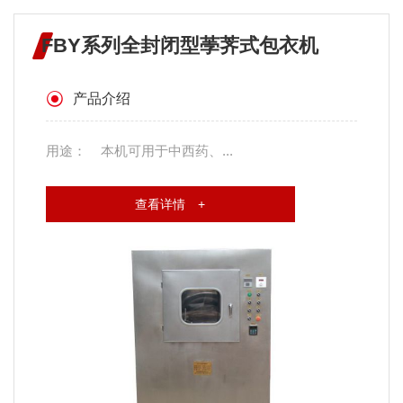
FBY系列全封闭型荸荠式包衣机
产品介绍
用途： 本机可用于中西药、...
查看详情 +