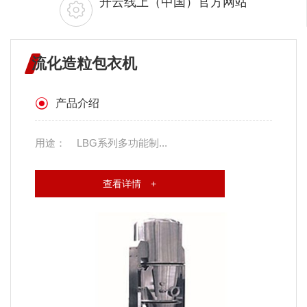
开云线上（中国）官方网站
流化造粒包衣机
产品介绍
用途： LBG系列多功能制...
查看详情 +