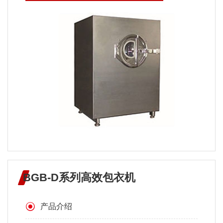
BGB-D系列高效包衣机
产品介绍