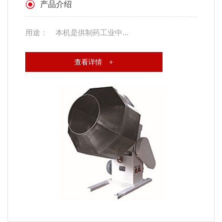
产品介绍
用途： 本机是供制药工业中...
查看详情 +