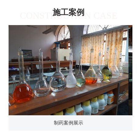
施工案例
CONSTRUCTION CASE
制药案例展示