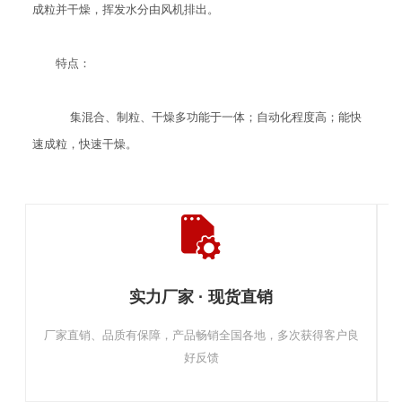
成粒并干燥，挥发水分由风机排出。
特点：
集混合、制粒、干燥多功能于一体；自动化程度高；能快
速成粒，快速干燥。
实力厂家 · 现货直销
厂家直销、品质有保障，产品畅销全国各地，多次获得客户良
好反馈