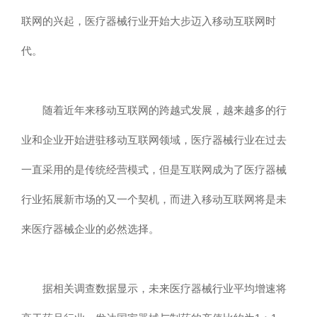
联网的兴起，医疗器械行业开始大步迈入移动互联网时
代。
随着近年来移动互联网的跨越式发展，越来越多的行
业和企业开始进驻移动互联网领域，医疗器械行业在过去
一直采用的是传统经营模式，但是互联网成为了医疗器械
行业拓展新市场的又一个契机，而进入移动互联网将是未
来医疗器械企业的必然选择。
据相关调查数据显示，未来医疗器械行业平均增速将